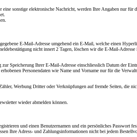
der eine sonstige elektronische Nachricht, werden Ihre Angaben nur f
et.
en.
gegebene E-Mail-Adresse umgehend ein E-Mail, welche einen Hyperlink 
ldebestätigung nicht innert 2 Tagen, löschen wir die E-Mail-Adresse i
g zur Speicherung Ihrer E-Mail-Adresse einschliesslich Datum der Ei
ig erhobenen Personendaten wie Name und Vorname nur für die Verwal
n Zähler, Werbung Dritter oder Verknüpfungen auf fremde Seiten, die n
 Newsletter wieder abmelden können.
gistrieren und einen Benutzernamen und ein persönliches Passwort fest
n Ihre Adress- und Zahlungsinformationen nicht bei jedem Bestellvorg