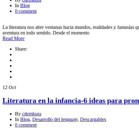
In
Blog
0 comment
La literatura nos abre ventanas hacia mundos, realidades y fantasías
aventura en todo sentido. Desde el momento
Read More
Share:
12
Oct
Literatura en la infancia-6 ideas para pro
By
cdemkura
In
Blog
,
Desarrollo del lenguaje
,
Descargables
0 comment