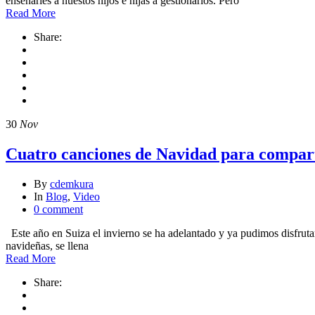
enseñarles a nuestos hijos e hijas a gestionarlos. Pero
Read More
Share:
30
Nov
Cuatro canciones de Navidad para compart
By
cdemkura
In
Blog
,
Video
0 comment
Este año en Suiza el invierno se ha adelantado y ya pudimos disfrutar
navideñas, se llena
Read More
Share: