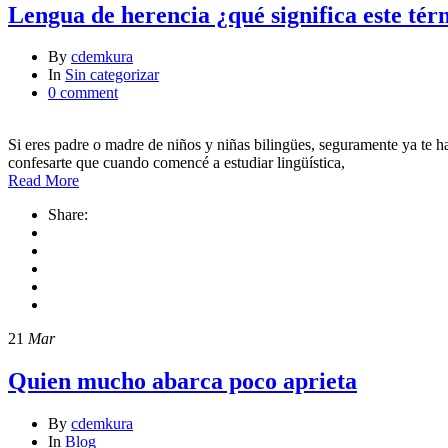
Lengua de herencia ¿qué significa este té
By
cdemkura
In
Sin categorizar
0 comment
Si eres padre o madre de niños y niñas bilingües, seguramente ya te 
confesarte que cuando comencé a estudiar lingüística,
Read More
Share:
21
Mar
Quien mucho abarca poco aprieta
By
cdemkura
In
Blog