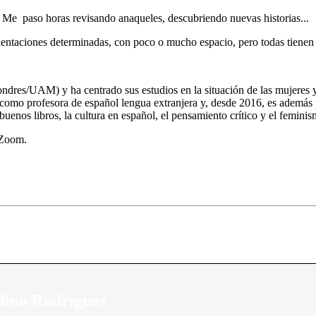
. Me paso horas revisando anaqueles, descubriendo nuevas historias...
rientaciones determinadas, con poco o mucho espacio, pero todas tienen al
res/UAM) y ha centrado sus estudios en la situación de las mujeres y 
omo profesora de español lengua extranjera y, desde 2016, es además pro
uenos libros, la cultura en español, el pensamiento crítico y el feminismo
 Zoom.
Olmo Rodríguez