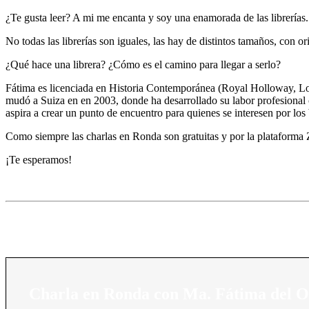
¿Te gusta leer? A mi me encanta y soy una enamorada de las librerías
No todas las librerías son iguales, las hay de distintos tamaños, con o
¿Qué hace una librera? ¿Cómo es el camino para llegar a serlo?
Fátima es licenciada en Historia Contemporánea (Royal Holloway, Lond
mudó a Suiza en en 2003, donde ha desarrollado su labor profesional c
aspira a crear un punto de encuentro para quienes se interesen por los b
Como siempre las charlas en Ronda son gratuitas y por la plataforma
¡Te esperamos!
Charla en Ronda con Ma. Fátima del 