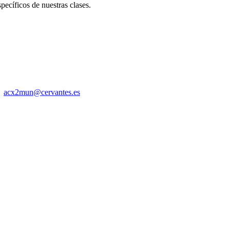
pecíficos de nuestras clases.
co
acx2mun@cervantes.es