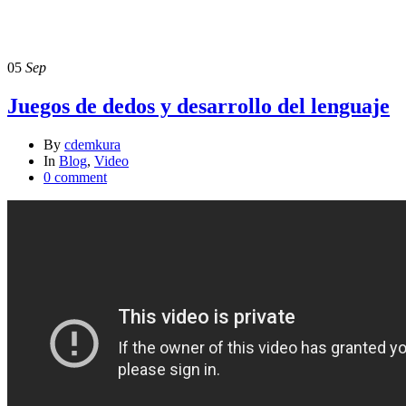
videos
05
Sep
Juegos de dedos y desarrollo del lenguaje
By
cdemkura
In
Blog
,
Video
0 comment